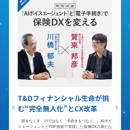
た、
信
能とす
クラ
「紙の持
「Sk
併せ持つ
もたらし
これま
ウド上に
当事者
発行さ
約締結
ト削減
T&Dフィナンシャル生命が
挑
む“完全無人化”とCX改革
「紙をなくす」のではなく「手続きをつなぐ」。AIボイ
スエージェントとPDF技術で実現した保険DXの新たな