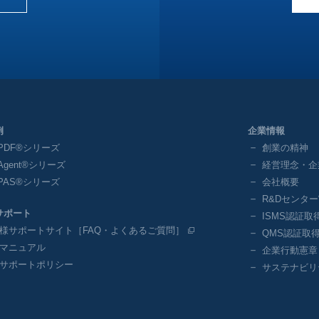
例
企業情報
yPDF®シリーズ
創業の精神
yAgent®シリーズ
経営理念・企
yPAS®シリーズ
会社概要
R&Dセンタ
サポート
ISMS認証取
様サポートサイト［FAQ・よくあるご質問］
QMS認証取
マニュアル
企業行動憲章
サポートポリシー
サステナビリ