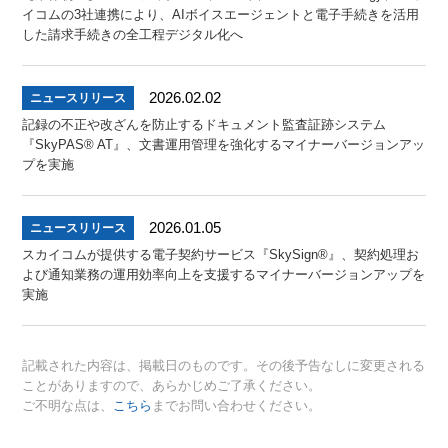
イコムの3社連携により、AIボイスエージェントと電子手続きを活用
した請求手続きの全工程デジタル化へ
2026.02.02
ニュースリリース
記録の不正や改ざんを防止するドキュメント監査証跡システム
『SkyPAS® AT』、文書運用管理を強化するマイナーバージョンアッ
プを実施
2026.01.05
ニュースリリース
スカイコムが提供する電子契約サービス『SkySign®』、契約処理お
よび通知業務の運用効率向上を支援するマイナーバージョンアップを
実施
記載された内容は、掲載日のものです。その後予告なしに変更される
ことがありますので、あらかじめご了承ください。
ご不明な点は、
こちら
までお問い合わせください。