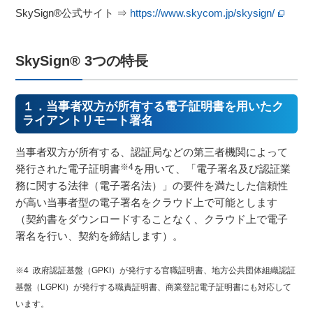
SkySign®公式サイト ⇒
https://www.skycom.jp/skysign/
SkySign® 3つの特長
１．当事者双方が所有する電子証明書を用いたク
ライアントリモート署名
当事者双方が所有する、認証局などの第三者機関によって
※4
発行された電子証明書
を用いて、「電子署名及び認証業
務に関する法律（電子署名法）」の要件を満たした信頼性
が高い当事者型の電子署名をクラウド上で可能とします
（契約書をダウンロードすることなく、クラウド上で電子
署名を行い、契約を締結します）。
※4 政府認証基盤（GPKI）が発行する官職証明書、地方公共団体組織認証
基盤（LGPKI）が発行する職責証明書、商業登記電子証明書にも対応して
います。