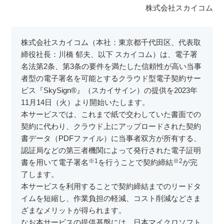
株式会社スカイコム
株式会社スカイコム（本社：東京都千代田区、代表取
締役社長：川橋 郁夫、以下 スカイコム）は、電子署
名法第2条、第3条の要件を満たした信頼性が高い当事
者型の電子署名を可能とするクラウド型電子契約サー
ビス『SkySign®』（スカイサイン）の提供を2023年
11月14日（火）より開始いたします。
本サービスでは、これまで紙で交わしていた書面での
契約に代わり、クラウド上にアップロードされた契約
書データ（PDFファイル）に当事者双方が所有する、
認証局などの第三者機関によって発行された電子証明
※1
※2
書を用いて電子署名
を行うことで契約締結
が完
了します。
本サービスを利用することで契約締結までのリードタ
イムを短縮し、作業負担の軽減、コスト削減などさま
ざまなメリットが得られます。
なお本サービスの提供基盤には、日本マイクロソフト