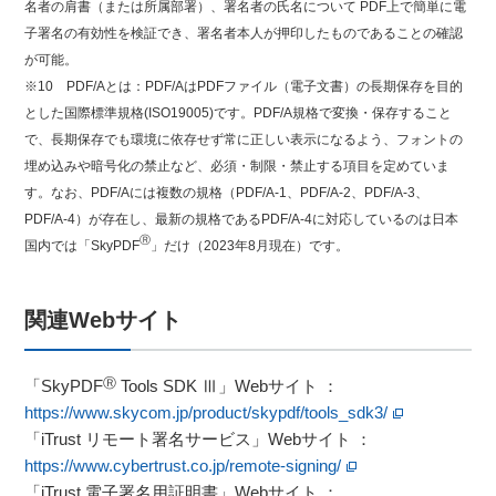
名者の肩書（または所属部署）、署名者の氏名について PDF上で簡単に電
子署名の有効性を検証でき、署名者本人が押印したものであることの確認
が可能。
※10 PDF/Aとは：PDF/AはPDFファイル（電子文書）の長期保存を目的
とした国際標準規格(ISO19005)です。PDF/A規格で変換・保存すること
で、長期保存でも環境に依存せず常に正しい表示になるよう、フォントの
埋め込みや暗号化の禁止など、必須・制限・禁止する項目を定めていま
す。なお、PDF/Aには複数の規格（PDF/A-1、PDF/A-2、PDF/A-3、
PDF/A-4）が存在し、最新の規格であるPDF/A-4に対応しているのは日本
Ⓡ
国内では「SkyPDF
」だけ（2023年8月現在）です。
関連Webサイト
Ⓡ
「SkyPDF
Tools SDK Ⅲ」Webサイト ：
https://www.skycom.jp/product/skypdf/tools_sdk3/
「iTrust リモート署名サービス」Webサイト ：
https://www.cybertrust.co.jp/remote-signing/
「iTrust 電子署名用証明書」Webサイト ：