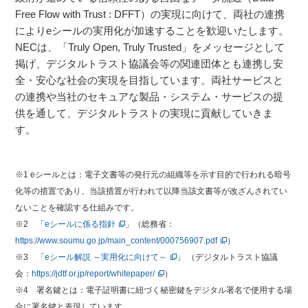
Free Flow with Trust : DFFT）の実現に向けて、両社の連携
によりeシールの実用化が加速することを歓迎いたします。
NECは、「Truly Open, Truly Trusted」をメッセージとして
掲げ、デジタルトラスト協議会等の関連団体とも連携し安
全・安心な社会の実現を目指しています。両社サービスと
の連携や当社のセキュアな製品・システム・サービスの提
供を通して、デジタルトラストの実現に貢献していきま
す。
※1 eシールとは：電子文書等の発行元の組織等を示す目的で行われる暗号
化等の措置であり、当該措置が行われて以降当該文書等が改ざんされてい
ないことを確認する仕組みです。
※2 「
eシールに係る指針
」（総務省：
https://www.soumu.go.jp/main_content/000756907.pdf
）
※3 「
eシール解説 ～実用化に向けて～
」 （デジタルトラスト協議
会：
https://jdtf.or.jp/report/whitepaper/
）
※4 署名鍵とは：電子証明書に紐づく秘密鍵をデジタル署名で使用する場
合に署名鍵と表現しています。