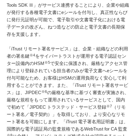
Tools SDK Ⅲ」がサービス連携することにより、企業や組織
が発行する各種電子文書にeシールを付与し、真正性ならび
に発行元証明が可能で、電子取引や文書電子化における電
子データの改ざん、ねつ造などの防止と電子文書の長期保
存を支援します。
「iTrust リモート署名サービス」は、企業・組織などの利用
※4
者の署名鍵
をサイバートラストが運用する電子認証セン
※5
ター設備内のHSM
で安全に保護され、厳格なアクセス管
理により登録されている担当者のみが電子文書へeシールを
付与可能なため、お客様はHSMの運用負荷なく安心して利
用することができます。また、「iTrust リモート署名サービ
※6
ス」は、JIPDEC
の厳格な基準に基づく審査が実施され、
厳格な規程をもって運用されているサービスとして、国内
※7
で初めて「JIPDEC トラステッド・サービス登録
（リモ
ート署名／電子契約）」を取得しており、より安心なリモ
ート署名を可能にします。「iTrust 電子署名用証明書」は、
国際的な電子認証局の監査規格であるWebTrust for CA 監査
※8