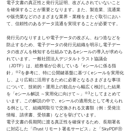
電子文書の真正性と発行元証明、改ざんされていないこと
を確保することが重要となります。また、製造業、流通業
や販売業などのさまざまな業界・業種をまたぐ取引におい
て、信頼性のあるデータ流通を実現することが必要です。
発行元のなりすましや電子データの改ざん、ねつ造などを
防止するため、電子データの発行元組織を明示し電子デー
タの改ざんを検知する仕組みであるeシールの導入が求めら
れています。一般社団法人デジタルトラスト協議会
（JDTF）は、総務省が公表している「eシールに係る指
※2
針」
を参考に、特に公開鍵基盤に基づくeシールを実用化
し、より広範に活用するために必要となるさまざまな事項
について、技術的・運用上の観点から幅広く検討した結果
※3
を「eシール解説 ～実用化に向けて～」
としてまとめて
います。この解説の中で、eシールの適用先として考えられ
る例として、組織間取引で交換される文書類（例：受発注
情報、請求書、受領書）などを挙げています。
電子文書の長期間に渡る真正性を確保するため、長期署名
に対応した「iTrust リモート署名サービス」と「SkyPDFⓇ