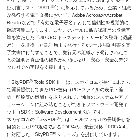
に合格し、アドビシステムズ株式会社の認定するルート
※9
証明書リスト（AATL
）に対応しているため、企業・組織
が発行する電子文書において、Adobe AcrobatやAcrobat
Readerなどで「有効な電子署名」として信頼性を視覚的に
確認可能になります。また、eシールに係る認証局の登録基
準を満たした「JIPDEC トラステッド・サービス登録（認証
局）」を取得した認証局より発行するeシール用証明書を電
子文書に付与することで、発行元の組織から発行されたこ
との証明と真正性の確保が可能になり、安心・安全なデジ
タル社会の実現を支援します。
Ⓡ
「SkyPDF
Tools SDK Ⅲ」は、スカイコムが長年にわたっ
て開発提供してきたPDF技術（PDFファイルの表示・編
集・印刷等の機能）を取り入れて、独自のシステムやアプ
リケーションに組み込むことができるソフトウェア開発キ
ット（SDK：Software Development Kit）です。
Ⓡ
スカイコムの「SkyPDF
」は、PDFファイルの長期保存を
目的としたISO規格であるPDF/Aの、最新規格「PDF/A-4」
Ⓡ
に対応した「SkyPDF
シリーズ」を提供しています。