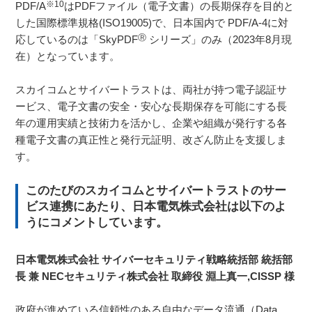
※10
PDF/A
はPDFファイル（電子文書）の長期保存を目的と
した国際標準規格(ISO19005)で、日本国内で PDF/A-4に対
Ⓡ
応しているのは「SkyPDF
シリーズ」のみ（2023年8月現
在）となっています。
スカイコムとサイバートラストは、両社が持つ電子認証サ
ービス、電子文書の安全・安心な長期保存を可能にする長
年の運用実績と技術力を活かし、企業や組織が発行する各
種電子文書の真正性と発行元証明、改ざん防止を支援しま
す。
このたびのスカイコムとサイバートラストのサー
ビス連携にあたり、日本電気株式会社は以下のよ
うにコメントしています。
日本電気株式会社 サイバーセキュリティ戦略統括部 統括部
長 兼 NECセキュリティ株式会社 取締役 淵上真一,CISSP 様
政府が進めている信頼性のある自由なデータ流通（Data