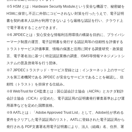
※5 HSM とは：Hardware Security Moduleという安全な機器で、秘密鍵を
HSMに保管し不正に外部にコピーされない対策を行ったうえで、電子証明
書を契約者本人以外が利用できないような厳格な認証を行い、クラウド上
で電子署名することができます。
※6 JIPDECとは：安心安全な情報利活用環境の構築を目的に、プライバシ
ーマーク制度の運営、電子証明書を発行する認証局等の信頼性を評価する
トラストサービス評価事業、情報の保護と活用に関する調査研究・政策提
言、電子署名法に基づく特定認証業務の調査、ISMS等情報マネジメントシ
ステムの普及啓発等を行う団体。
※7 JIPDECトラステッド・サービス登録とは：インターネット上のサービ
スを第三者機関である JIPDEC が安全なサービスであることを確認し、信
頼性（トラスト）を担保する仕組み。
※8 WebTrust for CA監査とは：国公認会計士協会（AICPA）とカナダ勅許
会計士協会（CICA）が定めた、電子認証局の証明書発行審査基準および運
用基準などを定めた国際規格。
※9 AATLとは：「Adobe Approved Trust List」として、Adobe社が求める
要件をクリアした電子認証局のリスト。AATLに登録された電子認証局から
発行される PDF文書署名用電子証明書により、法人（組織）名、住所、署