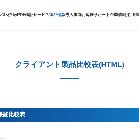
レス化
SkyPDF検証サービス
製品情報
導入事例
お客様サポート
企業情報
採用情
クライアント製品比較表(HTML)
 機能比較表